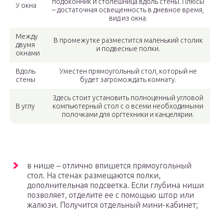
подоконник и столешница вдоль стены. Плюсы
У окна
– достаточная освещенность в дневное время,
вид из окна.
Между
В промежутке разместится маленький столик
двумя
и подвесные полки.
окнами
Вдоль
Уместен прямоугольный стол, который не
стены
будет загромождать комнату.
Здесь стоит установить полноценный угловой
В углу
компьютерный стол с о всеми необходимыми
полочками для оргтехники и канцелярии.
в нише – отлично впишется прямоугольный
стол. На стенах размещаются полки,
дополнительная подсветка. Если глубина ниши
позволяет, отделите ее с помощью штор или
жалюзи. Получится отдельный мини-кабинет;