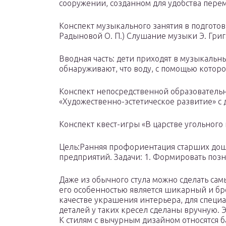
сооружении, созданном для удобства перем
Конспект музыкального занятия в подгото
Радыновой О. П.) Слушание музыки Э. Григ
Вводная часть: дети приходят в музыкальн
обнаруживают, что воду, с помощью которо
Конспект непосредственной образовательн
«Художественно-эстетическое развитие» с д
Конспект квест-игры «В царстве угольного
Цель:Ранняя профориентация старших до
предприятий. Задачи: 1. Формировать поз
Даже из обычного стула можно сделать са
его особенностью является шикарный и бро
качестве украшения интерьера, для специ
деталей у таких кресел сделаны вручную. Эт
К стилям с вычурным дизайном относятся 