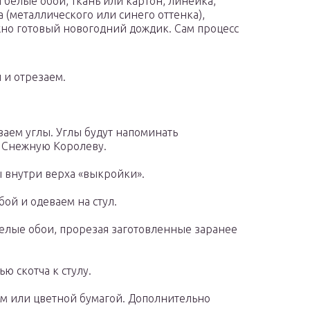
 белые обои, ткань или картон, линейка,
(металлического или синего оттенка),
но готовый новогодний дождик. Сам процесс
 и отрезаем.
аем углы. Углы будут напоминать
о Снежную Королеву.
 внутри верха «выкройки».
бой и одеваем на стул.
елые обои, прорезая заготовленные заранее
ю скотча к стулу.
 или цветной бумагой. Дополнительно