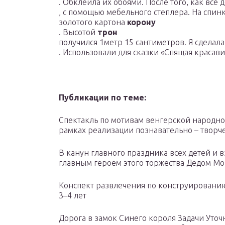
. Обклеила их обоями. После того, как все 
, с помощью мебельного степлера. На спи
золотого картона
корону
. Высотой
трон
получился 1метр 15 сантиметров. Я сделал
. Использовали для сказки «Спящая красави
Публикации по теме:
Спектакль по мотивам венгерской народно
рамках реализации познавательно – творче
В канун главного праздника всех детей и в
главным героем этого торжества Дедом Мо
Конспект развлечения по конструированию
3–4 лет
Дорога в замок Синего короля Задачи Уточ