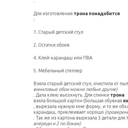
.
Для изготовления
трона понадобится
:
1. Старый детский стул
2. Остатки обоев
4. Клей-карандаш или ПВА
5. Мебельный степлер
Взяла старый детский стул, очистила от пы
виниловые обои можно любые другие)
. Дала клею высохнуть. Для спинки
трона
взяла большой картон (большая обувная
к
, вырезала нужную мне форму, и то же обк
карандаш, приклеивает хорошо
(проверен
. Так же из картона вырезала 3 детали для
впереди и 2 по бокам)