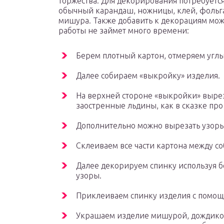
торжества. Для декорирования потребуется
обычный карандаш, ножницы, клей, фольга 
мишура. Также добавить к декорациям мож
работы не займет много времени:
Берем плотный картон, отмеряем углы
Далее собираем «выкройку» изделия.
На верхней стороне «выкройки» вырез
заостренные льдины, как в сказке пр
Дополнительно можно вырезать узоры
Склеиваем все части картона между со
Далее декорируем спинку используя б
узоры.
Приклеиваем спинку изделия с помощь
Украшаем изделие мишурой, дождиком