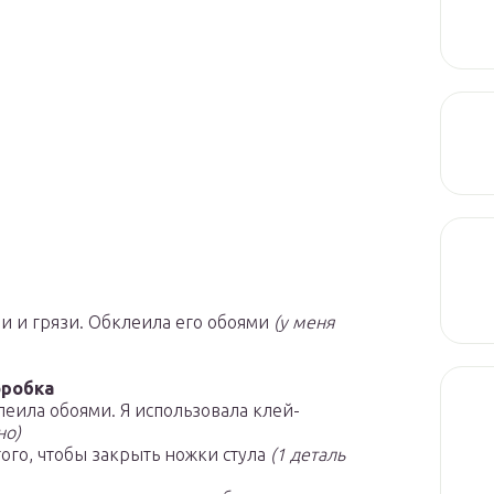
ли и грязи. Обклеила его обоями
(у меня
оробка
леила обоями. Я использовала клей-
но)
 того, чтобы закрыть ножки стула
(1 деталь