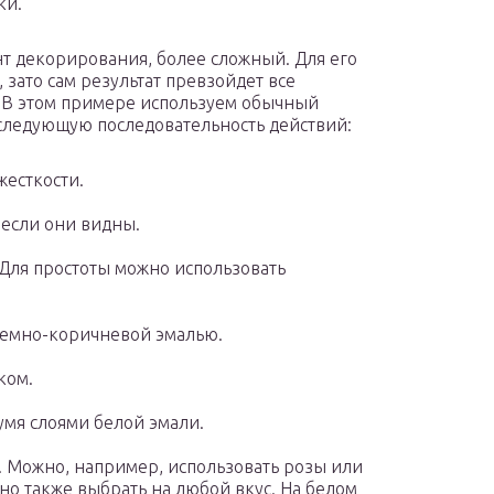
ки.
т декорирования, более сложный. Для его
 зато сам результат превзойдет все
. В этом примере используем обычный
следующую последовательность действий:
есткости.
 если они видны.
Для простоты можно использовать
 темно-коричневой эмалью.
ком.
мя слоями белой эмали.
 Можно, например, использовать розы или
но также выбрать на любой вкус. На белом