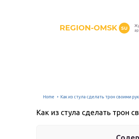
REGION-OMSK
Жу
SU
ар
Home
Как из стула сделать трон своими ру
Как из стула сделать трон 
Содер