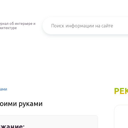
рнал об интерьере и
хитектуре
РЕ
ками
своими руками
жание: