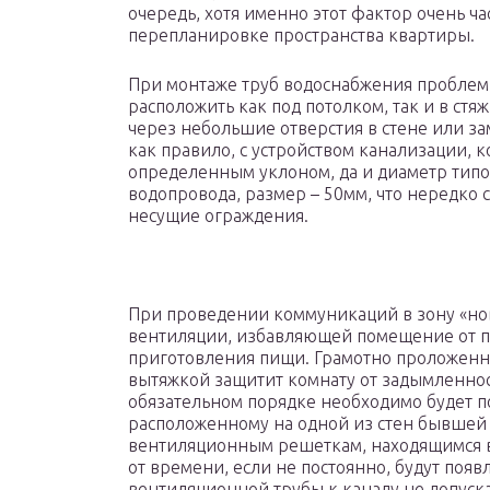
очередь, хотя именно этот фактор очень ч
перепланировке пространства квартиры.
При монтаже труб водоснабжения проблем 
расположить как под потолком, так и в ст
через небольшие отверстия в стене или з
как правило, с устройством канализации, 
определенным уклоном, да и диаметр типо
водопровода, размер – 50мм, что нередко 
несущие ограждения.
При проведении коммуникаций в зону «нов
вентиляции, избавляющей помещение от па
приготовления пищи. Грамотно проложенн
вытяжкой защитит комнату от задымленнос
обязательном порядке необходимо будет п
расположенному на одной из стен бывшей к
вентиляционным решеткам, находящимся в
от времени, если не постоянно, будут появ
вентиляционной трубы к каналу не допуск