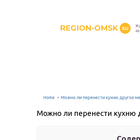
REGION-OMSK
Жу
SU
ар
Home
Можно ли перенести кухню другое ме
Можно ли перенести кухню д
Содер