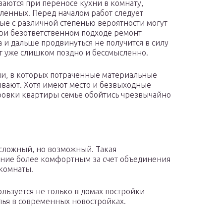
аются при переносе кухни в комнату,
ленных. Перед началом работ следует
ые с различной степенью вероятности могут
При безответственном подходе ремонт
да и дальше продвинуться не получится в силу
ет уже слишком поздно и бессмысленно.
ии, в которых потраченные материальные
ывают. Хотя имеют место и безвыходные
ровки квартиры семье обойтись чрезвычайно
 сложный, но возможный. Такая
ание более комфортным за счет объединения
комнаты.
льзуется не только в домах постройки
лья в современных новостройках.