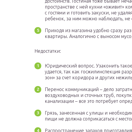
достоинств. Гостиная тоже бывает неча
пространстве с ней кухни «оживит» ко
с гостями и готовить закуски, не удаля
ребенок, за ним можно наблюдать, не 
Приходя из магазина удобно сразу разг
квартиры. Аналогично с выносом мусо
Недостатки:
Юридический вопрос. Узаконить такое 
удается, так как госжилинспекция ра
зон» за счет коридора и других нежил
Перенос коммуникаций – дело затрат
воздуховодных и сточных труб, покуп
канализации – все это потребует опр
Грязь, занесенная с улицы и необходи
пищи не должна соприкасаться с местом
Распространение запахов приготавли