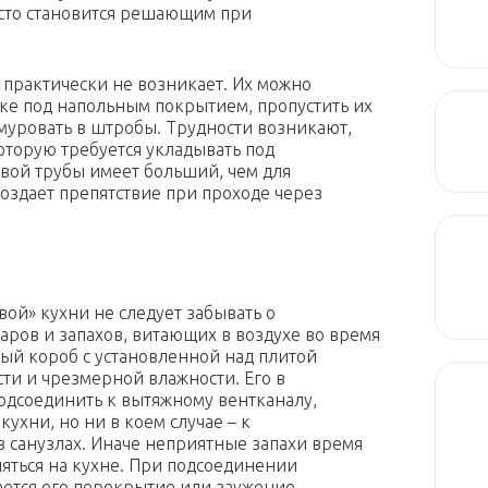
асто становится решающим при
практически не возникает. Их можно
яжке под напольным покрытием, пропустить их
амуровать в штробы. Трудности возникают,
которую требуется укладывать под
вой трубы имеет больший, чем для
создает препятствие при проходе через
ой» кухни не следует забывать о
ров и запахов, витающих в воздухе во время
ый короб с установленной над плитой
ти и чрезмерной влажности. Его в
одсоединить к вытяжному вентканалу,
ухни, но ни в коем случае – к
 санузлах. Иначе неприятные запахи время
ляться на кухне. При подсоединении
ается его перекрытие или заужение.