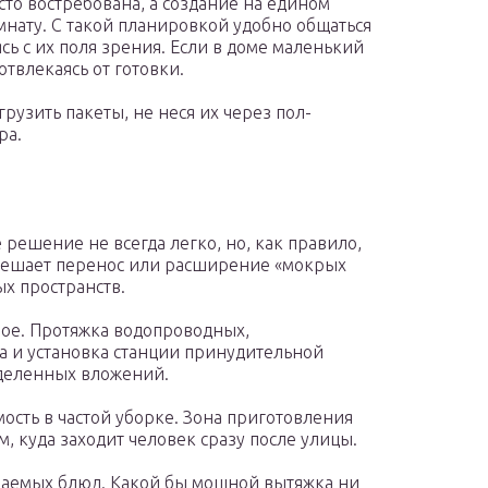
сто востребована, а создание на едином
мнату. С такой планировкой удобно общаться
ясь с их поля зрения. Если в доме маленький
отвлекаясь от готовки.
рузить пакеты, не неся их через пол-
ра.
решение не всегда легко, но, как правило,
зрешает перенос или расширение «мокрых
ых пространств.
ное. Протяжка водопроводных,
ка и установка станции принудительной
еделенных вложений.
мость в частой уборке. Зона приготовления
, куда заходит человек сразу после улицы.
ваемых блюд. Какой бы мощной вытяжка ни