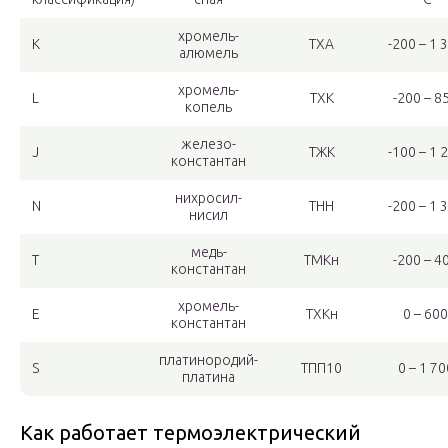
хромель-
K
ТХА
-200 – 1 
алюмель
хромель-
L
ТХК
-200 – 8
копель
железо-
J
ТЖК
-100 – 1 
константан
нихросил-
N
ТНН
-200 – 1 
нисил
медь-
T
ТМКн
-200 – 4
константан
хромель-
E
ТХКн
0 – 600
константан
платинородий-
S
ТПП10
0 – 1 70
платина
Как работает термоэлектрический