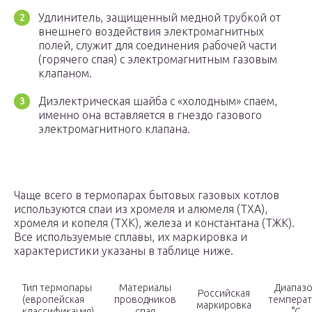
Удлинитель, защищенный медной трубкой от
внешнего воздействия электромагнитных
полей, служит для соединения рабочей части
(горячего спая) с электромагнитным газовым
клапаном.
Диэлектрическая шайба с «холодным» спаем,
именно она вставляется в гнездо газового
электромагнитного клапана.
Чаще всего в термопарах бытовых газовых котлов
используются спаи из хромеля и алюмеля (ТХА),
хромеля и копеля (ТХК), железа и константана (ТЖК).
Все используемые сплавы, их маркировка и
характеристики указаны в таблице ниже.
Тип термопары
Материалы
Диапаз
Российская
(европейская
проводников
температ
маркировка
классификация)
спая
°C